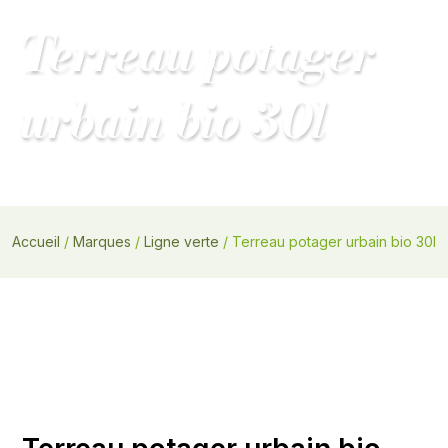
Main
Terreau potager
MENU
Menu
urbain bio 30l
Accueil
/
Marques
/
Ligne verte
/ Terreau potager urbain bio 30l