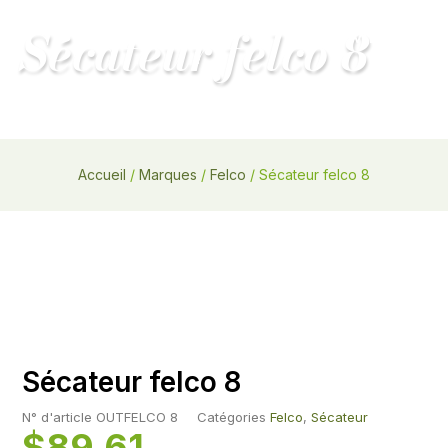
Main
Sécateur felco 8
MENU
Menu
Accueil
/
Marques
/
Felco
/ Sécateur felco 8
Sécateur felco 8
N° d'article
OUTFELCO 8
Catégories
Felco
,
Sécateur
$
89.61