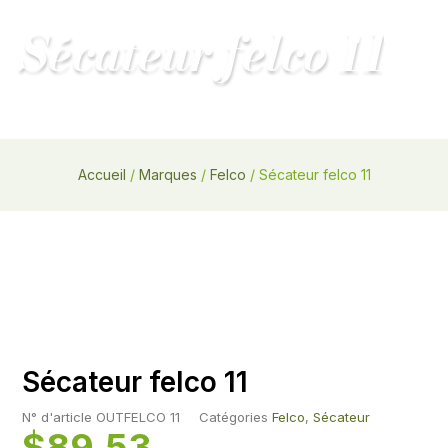
Main
Sécateur felco 11
MENU
Menu
Accueil
/
Marques
/
Felco
/ Sécateur felco 11
Sécateur felco 11
N° d'article
OUTFELCO 11
Catégories
Felco
,
Sécateur
$
89.53