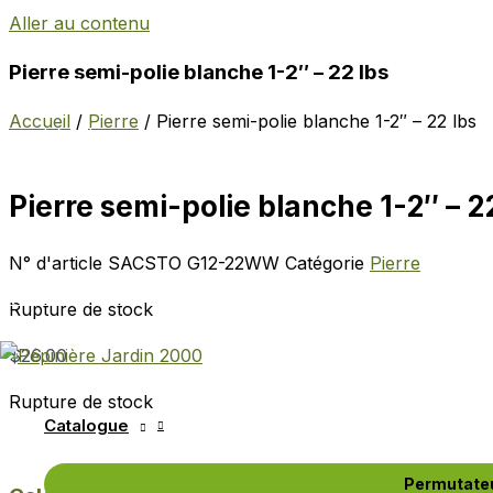
Aller au contenu
Pierre semi-polie blanche 1-2″ – 22 lbs
À propos
Accueil
/
Pierre
/ Pierre semi-polie blanche 1-2″ – 22 lbs
Infolettre
Carrières
Pierre semi-polie blanche 1-2″ – 2
Nous joindre
N° d'article
SACSTO G12-22WW
Catégorie
Pierre
(450) 649-2622
Rupture de stock
$
26.00
Rupture de stock
Catalogue
Permutate