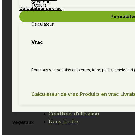
Sécateur
Tuteurs
Catalogue
Calculateur de vrac
Végétaux
Permutate
Boutique
Calculateur
Services
Réalisations
Vrac
Promotions
Calculateur de vrac
Pour en savoir plus
Pour tous vos besoins en pierres, terre, paillis, graviers e
À propos
Infolettre
Calculateur de vrac
Produits en vrac
Livrai
Politique de retour
Politique sur la protection des rens
Conditions d’utilisation
Nous joindre
Végétaux