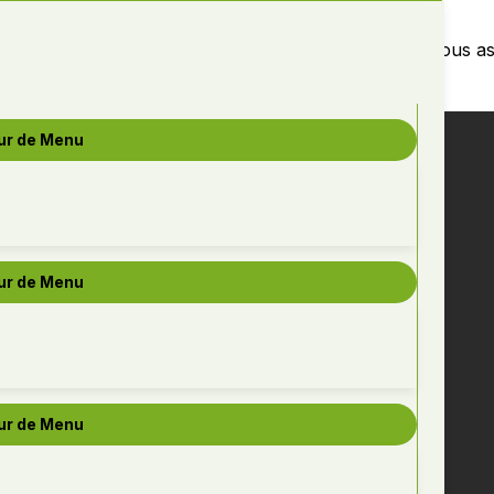
t gazon en plaque Pépinière Jardins 2000 est la pour vous as
ur de Menu
ur de Menu
ur de Menu