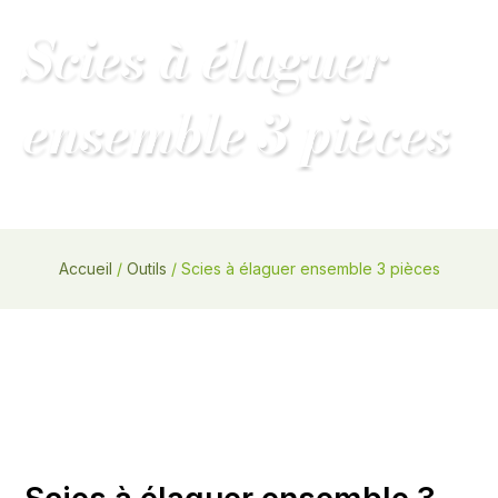
Main
Scies à élaguer
MENU
Menu
ensemble 3 pièces
Accueil
/
Outils
/ Scies à élaguer ensemble 3 pièces