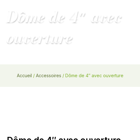
Main
Dôme de 4″ avec
MENU
Menu
ouverture
Accueil
/
Accessoires
/ Dôme de 4″ avec ouverture