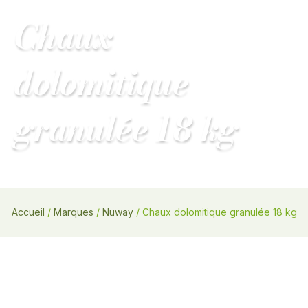
Main
Chaux
MENU
Menu
dolomitique
granulée 18 kg
Accueil
/
Marques
/
Nuway
/ Chaux dolomitique granulée 18 kg