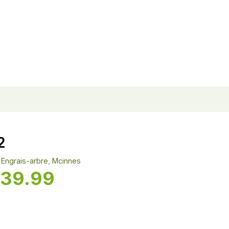
2
Engrais-arbre
,
Mcinnes
39.99
Plage
de
prix :