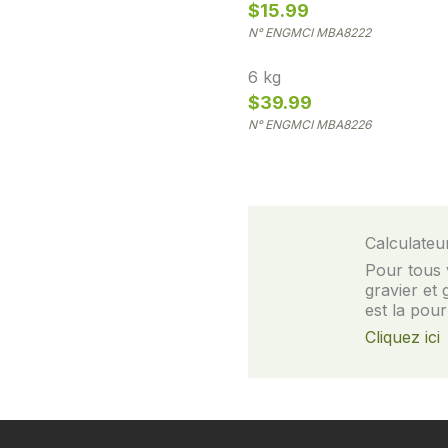
$
15.99
N° ENGMCI MBA8222
6 kg
$
39.99
N° ENGMCI MBA8226
Calculateur
Pour tous v
gravier et
est la pour
Cliquez ici