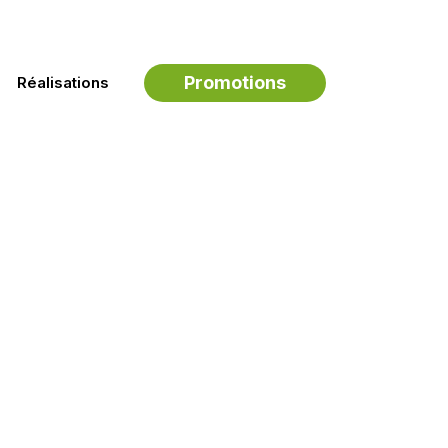
(450) 649-2622
Nous joindre
Promotions
Réalisations