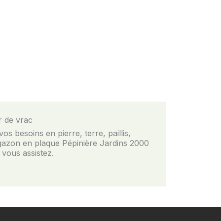
$15.99
à
$39.99
 de vrac​
os besoins en pierre, terre, paillis,
 gazon en plaque Pépinière Jardins 2000
 vous assistez.