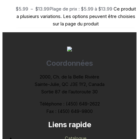
$
5.99
–
$
13.99
Plage de prix : $5.99 à $13.99
Ce produit
a plusieurs variations. Les options peuvent être choisies
sur la page du produit
Coordonnées
2000, Ch. de la Belle Rivière
Sainte-Julie, QC J3E 1Y2, Canada
Sortie 87 de l’autoroute 30
Téléphone : (450) 649-2622
Fax : (450) 649-9800
Liens rapide
Catalogue