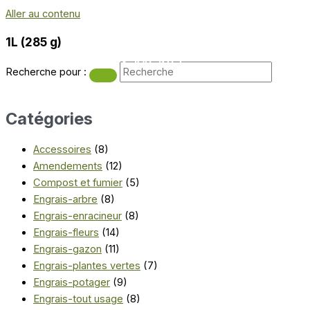
Aller au contenu
1L (285 g)
MENU
Main Menu
Recherche pour :
Catégories
Accessoires
(8)
Amendements
(12)
Compost et fumier
(5)
Engrais-arbre
(8)
Engrais-enracineur
(8)
Engrais-fleurs
(14)
Engrais-gazon
(11)
Engrais-plantes vertes
(7)
Engrais-potager
(9)
Engrais-tout usage
(8)