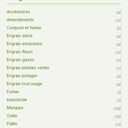
Accessoires
(8)
Amendements
(12)
Compost et fumier
(5)
Engrais-arbre
(8)
Engrais-enracineur
(8)
Engrais-fleurs
(14)
Engrais-gazon
(11)
Engrais-plantes vertes
(7)
Engrais-potager
(9)
Engrais-tout usage
(8)
Fumier
(1)
Insecticide
(3)
Marques
(118)
Outils
(29)
Paillis
(13)