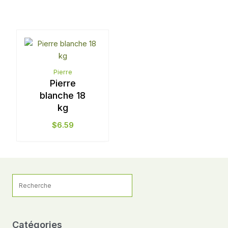
Ce
produit
a
plusieurs
Pierre
Pierre
variations.
blanche 18
Les
kg
options
peuvent
$
6.59
être
choisies
sur
la
Recherche
page
pour :
du
produit
Catégories